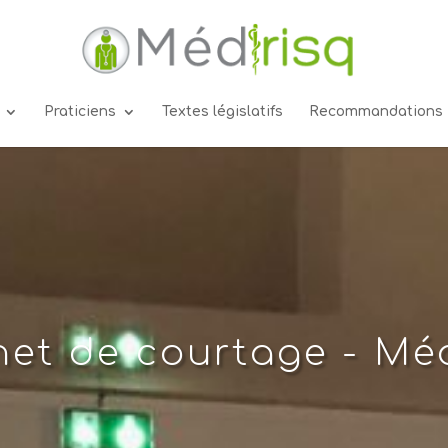
Praticiens
Textes législatifs
Recommandations
net de courtage - Méd